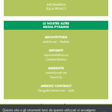
INFORMATIVA
SULLA PRIVACY
LE NOSTRE ALTRE
MEDIA PYRAMID
ARCHITETTURA
-
modulo.net
Modulo
IMPIANTI
impiantoelettrico.co
Contatto Elettrico
AMBIENTE
smartcityweb.net
SmartCity
ARREDO CONTRACT
-
Design&Contract.com
Suite
CHI SIAMO
CONTATTI
WWW.BEMA.IT
Questo sito o gli strumenti terzi da questo utilizzati si avvalgono