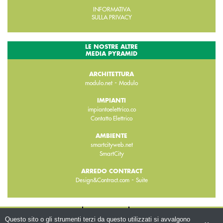
INFORMATIVA
SULLA PRIVACY
LE NOSTRE ALTRE
MEDIA PYRAMID
ARCHITETTURA
-
modulo.net
Modulo
IMPIANTI
impiantoelettrico.co
Contatto Elettrico
AMBIENTE
smartcityweb.net
SmartCity
ARREDO CONTRACT
-
Design&Contract.com
Suite
CHI SIAMO
CONTATTI
WWW.BEMA.IT
Questo sito o gli strumenti terzi da questo utilizzati si avvalgono